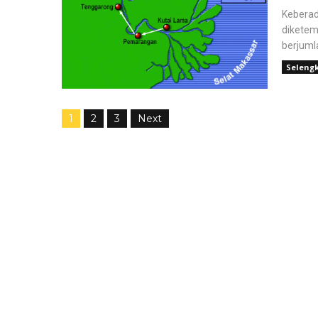
Keberad
diketem
berjumla
Seleng
1
2
3
Next