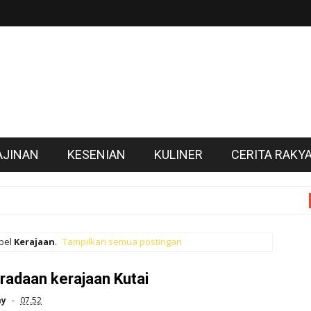
AJINAN
KESENIAN
KULINER
CERITA RAKY
Info
abel
Kerajaan
.
Tampilkan semua postingan
radaan kerajaan Kutai
ay
07.52