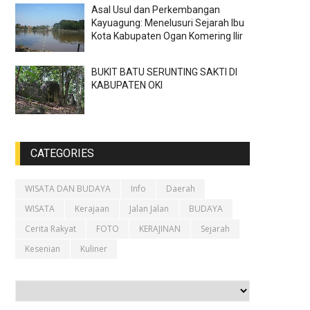
Asal Usul dan Perkembangan
Kayuagung: Menelusuri Sejarah Ibu
Kota Kabupaten Ogan Komering Ilir
BUKIT BATU SERUNTING SAKTI DI
KABUPATEN OKI
CATEGORIES
WISATA DAN BUDAYA
Info
Daerah
WISATA
Kerajaan
Jalan Jalan
BUDAYA
Cerita Rakyat
FOTO
KERAJINAN
Sejarah
Kesenian
Kuliner