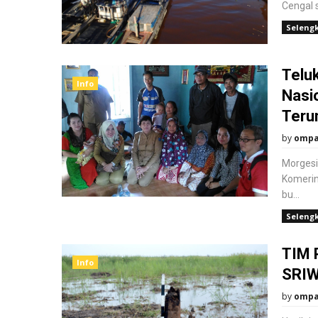
Cengal 
Seleng
Telu
Info
Nasi
Teru
by
omp
Morgesi
Komerin
bu...
Seleng
TIM 
Info
SRIW
by
omp