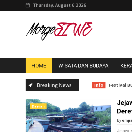
Thursday, August 6 2026
HOME
WISATA DAN BUDAYA
KER
Breaking News
Info
Festival Bud
Jeja
Daerah
Dere
by
omp
Jejawi,