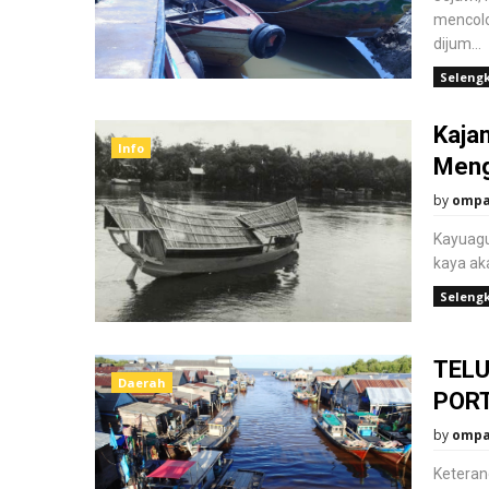
mencolo
dijum...
Seleng
Kaja
Info
Meng
by
omp
Kayuagu
kaya ak
Seleng
TELU
Daerah
PORT
by
omp
Keteran