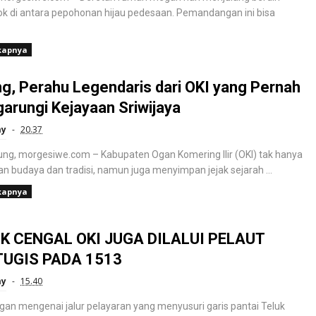
k di antara pepohonan hijau pedesaan. Pemandangan ini bisa
kapnya
ng, Perahu Legendaris dari OKI yang Pernah
arungi Kejayaan Sriwijaya
ay
20.37
ng, morgesiwe.com – Kabupaten Ogan Komering Ilir (OKI) tak hanya
an budaya dan tradisi, namun juga menyimpan jejak sejarah ...
kapnya
K CENGAL OKI JUGA DILALUI PELAUT
UGIS PADA 1513
ay
15.40
gan mengenai jalur pelayaran yang menyusuri garis pantai Teluk