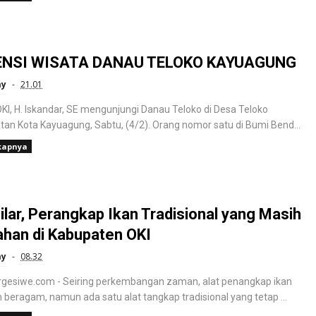
NSI WISATA DANAU TELOKO KAYUAGUNG
ay
21.01
OKI, H. Iskandar, SE mengunjungi Danau Teloko di Desa Teloko
an Kota Kayuagung, Sabtu, (4/2). Orang nomor satu di Bumi Bend...
kapnya
lar, Perangkap Ikan Tradisional yang Masih
ahan di Kabupaten OKI
ay
08.32
rgesiwe.com - Seiring perkembangan zaman, alat penangkap ikan
 beragam, namun ada satu alat tangkap tradisional yang tetap ...