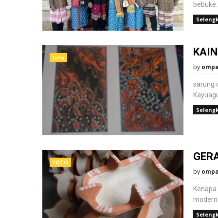
bebuke.
Seleng
KAI
Info
by
omp
sarung 
Kayuagu
Seleng
GER
FOTO
by
omp
Kenapa 
modern 
Seleng