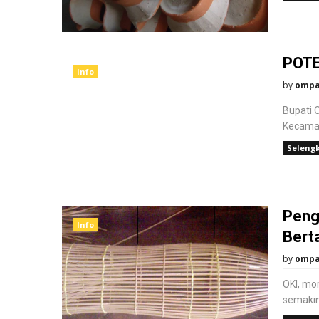
POTE
Info
by
omp
Bupati 
Kecamat
Seleng
Pengi
Info
Bert
by
omp
OKI, mo
semakin