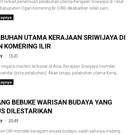
iset terkait penemuan pelabuhan utama Kerajaan Sriwijaya di Teluk
Kabupaten Ogan Komering Ilir (OKI) dikabarkan telah sam...
kapnya
BUHAN UTAMA KERAJAAN SRIWIJAYA DI
 KOMERING ILIR
ay
15.31
negara maritim terbesar di Asia, Kerajaan Sriwijaya memiliki
bandar (kota pelabuhan). Akan tetapi, pelabuhan utama Keraj...
kapnya
ANG BEBUKE WARISAN BUDAYA YANG
S DILESTARIKAN
ay
20.49
en OKI memiliki beragam wisata budaya, salah satunya midang