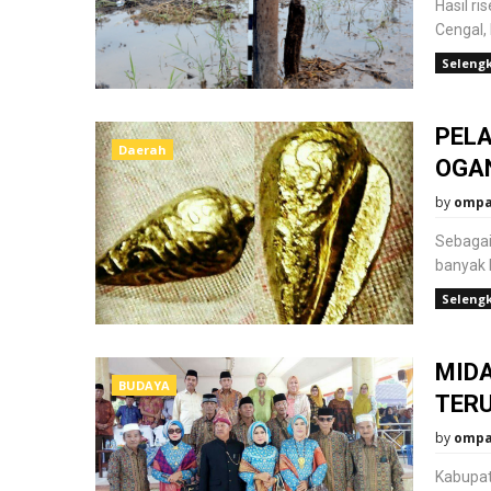
Hasil r
Cengal, 
Seleng
PELA
Daerah
OGAN
by
omp
Sebagai 
banyak 
Seleng
MID
BUDAYA
TERU
by
omp
Kabupat