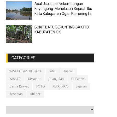
Asal Usul dan Perkembangan
Kayuagung: Menelusuri Sejarah Ibu
Kota Kabupaten Ogan Komering Ilir
BUKIT BATU SERUNTING SAKTI DI
KABUPATEN OKI
CATEGORIES
WISATA DAN BUDAYA
Info
Daerah
WISATA
Kerajaan
Jalan Jalan
BUDAYA
Cerita Rakyat
FOTO
KERAJINAN
Sejarah
Kesenian
Kuliner