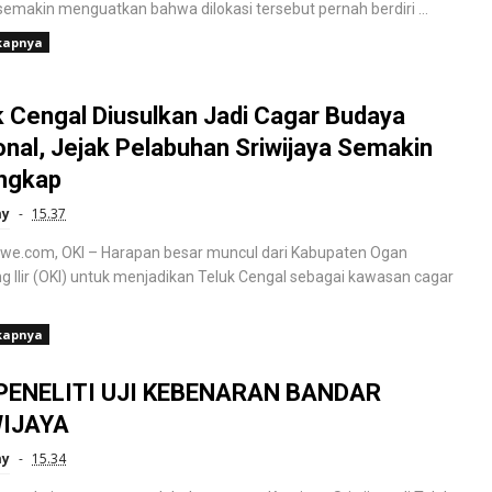
semakin menguatkan bahwa dilokasi tersebut pernah berdiri ...
kapnya
k Cengal Diusulkan Jadi Cagar Budaya
onal, Jejak Pelabuhan Sriwijaya Semakin
ngkap
ay
15.37
we.com, OKI – Harapan besar muncul dari Kabupaten Ogan
g Ilir (OKI) untuk menjadikan Teluk Cengal sebagai kawasan cagar
kapnya
PENELITI UJI KEBENARAN BANDAR
IJAYA
ay
15.34