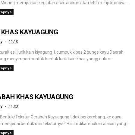
 Midang merupakan kegiatan arak-arakan atau lebih mirip karnava...
kapnya
N KHAS KAYUAGUNG
ay
11.10
curak asli lurik kain kiyagung 1.cumpuk kipas 2 bunge kayu Daerah
ng menyimpan bentuk bentuk lurik kain khas yangg dulu s...
kapnya
ABAH KHAS KAYUAGUNG
ay
11.03
Bentuk/Tekstur Gerabah Kayuagung tidak berkembang, ke gaya
mengenai bentuk dan teksturnya? Hal ini dikarenakan alasan yang...
kapnya