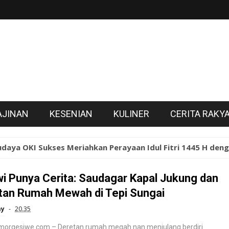
AJINAN
KESENIAN
KULINER
CERITA RAKY
aya OKI Sukses Meriahkan Perayaan Idul Fitri 1445 H dengan
wi Punya Cerita: Saudagar Kapal Jukung dan
tan Rumah Mewah di Tepi Sungai
ay
20.35
 morgesiwe.com – Deretan rumah megah nan menjulang berdiri